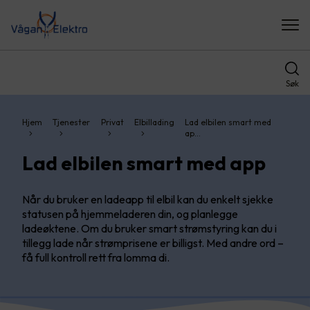
Søk
Hjem
Tjenester
Privat
Elbillading
Lad elbilen smart med
ap…
Lad elbilen smart med app
Når du bruker en ladeapp til elbil kan du enkelt sjekke
statusen på hjemmeladeren din, og planlegge
ladeøktene. Om du bruker smart strømstyring kan du i
tillegg lade når strømprisene er billigst. Med andre ord –
få full kontroll rett fra lomma di.