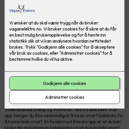
Hvis du lader elbilen når strømmen er billigst kan du spare
mye penger. Om elbilen din støtter det kan du lade smart
ved kun å bruke en app.
Smart elbillading - hele døgnet
I dag finnes det mange ladeløsninger som Tibber,
Gudbrandsdal Energi og Wattever. Ved å koble bilen til en
app trenger du ikke nødvendigvis å ha en smart ladeboks for
å kunne lade smart. En fordel med å bruke app er at du kan
bruke din eksisterende ladeløsning og at du kan lade smart