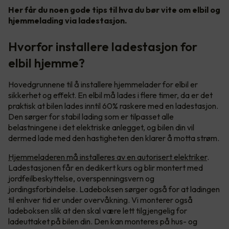
Her får du noen gode tips til hva du bør vite om elbil og
hjemmelading via ladestasjon.
Hvorfor installere ladestasjon for
elbil hjemme?
Hovedgrunnene til å installere hjemmelader for elbil er
sikkerhet og effekt. En elbil må lades i flere timer, da er det
praktisk at bilen lades inntil 60% raskere med en ladestasjon.
Den sørger for stabil lading som er tilpasset alle
belastningene i det elektriske anlegget, og bilen din vil
dermed lade med den hastigheten den klarer å motta strøm.
Hjemmeladeren må installeres av en autorisert elektriker
.
Ladestasjonen får en dedikert kurs og blir montert med
jordfeilbeskyttelse, overspenningsvern og
jordingsforbindelse. Ladeboksen sørger også for at ladingen
til enhver tid er under overvåkning. Vi monterer også
ladeboksen slik at den skal være lett tilgjengelig for
ladeuttaket på bilen din. Den kan monteres på hus- og