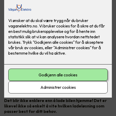
Bilde: Easee
Det blir ikke enklere enn å lade bilen hjemme! Det er
likevel ikke så enkelt å vite hvilken ladeløsning som
passer best for ditt behov.