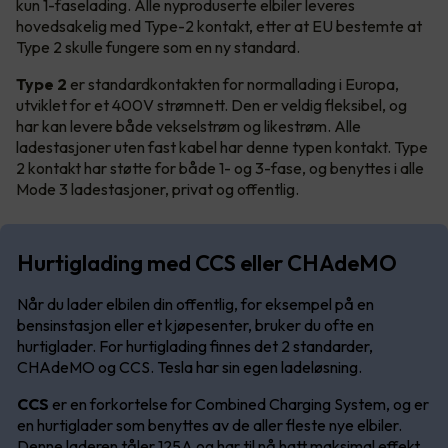
kun 1-faselading. Alle nyproduserte elbiler leveres
hovedsakelig med Type-2 kontakt, etter at EU bestemte at
Type 2 skulle fungere som en ny standard.
Type 2
er standardkontakten for normallading i Europa,
utviklet for et 400V strømnett. Den er veldig fleksibel, og
har kan levere både vekselstrøm og likestrøm. Alle
ladestasjoner uten fast kabel har denne typen kontakt. Type
2 kontakt har støtte for både 1- og 3-fase, og benyttes i alle
Mode 3 ladestasjoner, privat og offentlig.
Hurtiglading med CCS eller CHAdeMO
Når du lader elbilen din offentlig, for eksempel på en
bensinstasjon eller et kjøpesenter, bruker du ofte en
hurtiglader. For hurtiglading finnes det 2 standarder,
CHAdeMO og CCS. Tesla har sin egen ladeløsning.
CCS
er en forkortelse for Combined Charging System, og er
en hurtiglader som benyttes av de aller fleste nye elbiler.
Denne laderen tåler 125A og har til nå hatt maksimal effekt