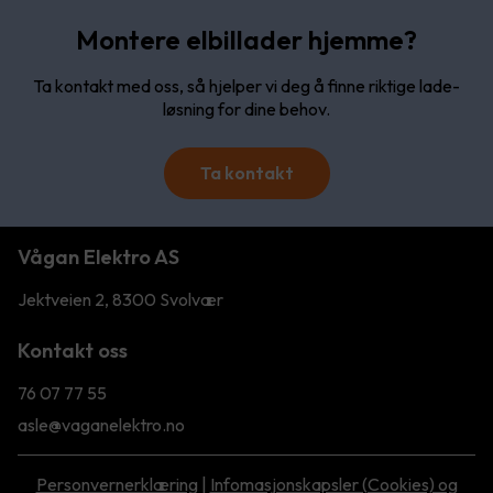
Montere elbillader hjemme?
Ta kontakt med oss, så hjelper vi deg å finne riktige lade-
løsning for dine behov.
Ta kontakt
Vågan Elektro AS
Jektveien 2, 8300 Svolvær
Kontakt oss
76 07 77 55
asle@vaganelektro.no
Personvernerklæring
|
Infomasjonskapsler (Cookies) og