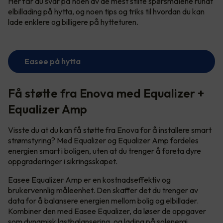
Her får du svar på noen av de mest stilte spørsmålene rundt
elbillading på hytta, og noen tips og triks til hvordan du kan
lade enklere og billigere på hytteturen.
Easee på hytta
Få støtte fra Enova med Equalizer +
Equalizer Amp
Visste du at du kan få støtte fra Enova for å installere smart
strømstyring? Med Equalizer og Equalizer Amp fordeles
energien smart i boligen, uten at du trenger å foreta dyre
oppgraderinger i sikringsskapet.
Easee Equalizer Amp er en kostnadseffektiv og
brukervennlig måleenhet. Den skaffer det du trenger av
data for å balansere energien mellom bolig og elbillader.
Kombiner den med Easee Equalizer, da løser de oppgaver
som dynamisk lastbalansering, og lading på solenergi.