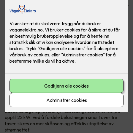
fulladet elbil. Laderen passer alle elbiler og er tilpasset ditt
hjem!
Enkel lading med Easee Charge Up -
tilpasset ditt hjem
Easee Charge Up leverer lynrask lading med en effekt på
opptil 22 kW. Ved å fordele belastningen smart over tre
faser, sikres en mer skånsom og effektiv utnyttelse av
strømnettet.