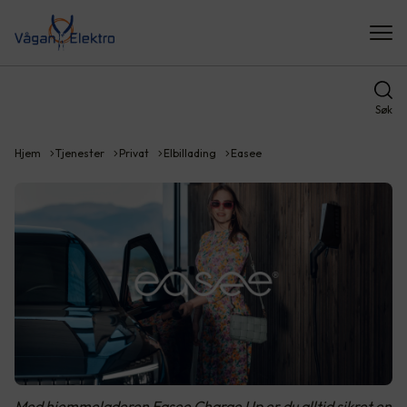
Søk
Hjem
Tjenester
Privat
Elbillading
Easee
Med hjemmeladeren Easee Charge Up er du alltid sikret en