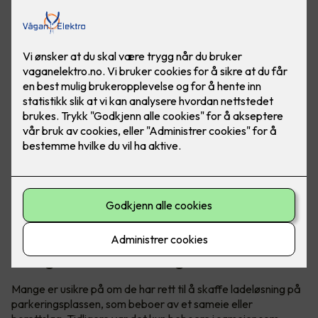
Visste du at du har krav på elbillader hjemme, uavhengig
om du bor i borettslag eller sameie? Det er godt å vite om
du har eller skal skaffe elbil.
Tidligere gjaldt det kun for sameie,
nå også for borettslag
Mange er usikre på om de har rett til å skaffe ladeløsning på
parkeringsplassen, som beboer av et sameie eller