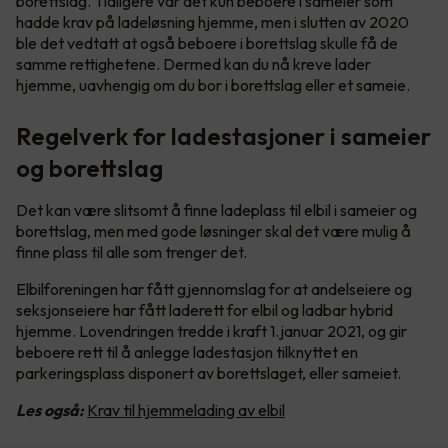
borettslag. Tidligere var det kun beboere i sameier som
hadde krav på ladeløsning hjemme, men i slutten av 2020
ble det vedtatt at også beboere i borettslag skulle få de
samme rettighetene. Dermed kan du nå kreve lader
hjemme, uavhengig om du bor i borettslag eller et sameie.
Regelverk for ladestasjoner i sameier
og borettslag
Det kan være slitsomt å finne ladeplass til elbil i sameier og
borettslag, men med gode løsninger skal det være mulig å
finne plass til alle som trenger det.
Elbilforeningen har fått gjennomslag for at andelseiere og
seksjonseiere har fått laderett for elbil og ladbar hybrid
hjemme. Lovendringen tredde i kraft 1.januar 2021, og gir
beboere rett til å anlegge ladestasjon tilknyttet en
parkeringsplass disponert av borettslaget, eller sameiet.
Les også:
Krav til hjemmelading av elbil