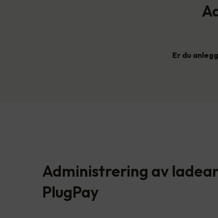
Ad
Er du anleg
Administrering av ladea
PlugPay