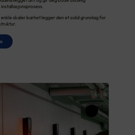
s installasjonsprosess.
enkle skaler barhet legger den et solid grunnlag for
struktur.
ro