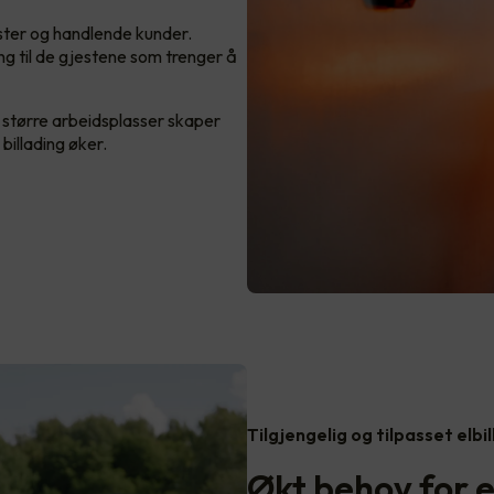
ester og handlende kunder.
ding til de gjestene som trenger å
g større arbeidsplasser skaper
billading øker.
Tilgjengelig og tilpasset elbi
Økt behov for el