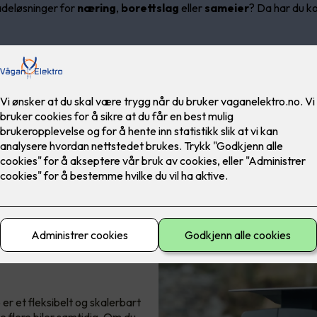
adeløsninger for
næring
,
borettslag
eller
sameier
? Da har du ko
 er et fleksibelt og skalerbart
 flere biler samtidig. Om du