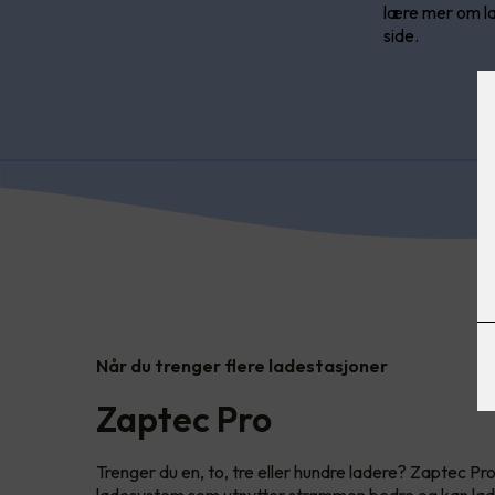
lære mer om l
side.
Når du trenger flere ladestasjoner
Zaptec Pro
Trenger du en, to, tre eller hundre ladere? Zaptec Pro
ladesystem som utnytter strømmen bedre og kan lade