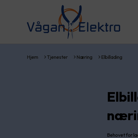
Hjem
Tjenester
Næring
Elbillading
Elbil
næri
Behovet for l