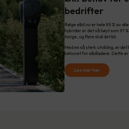
bedrifter
Ifølge elbil.no er hele 85 % av al
hybrider er det så høyt som 97 % i
Norge, og flere skal det bli.
Med en så sterk utvikling, er det
behovet for elbilladere. Dette er
Les mer her