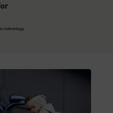
for
t av ladeanlegg