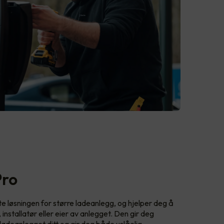
Pro
 løsningen for større ladeanlegg, og hjelper deg å
nstallatør eller eier av anlegget. Den gir deg
ladeanlegget ditt og gir deg både uslåelig