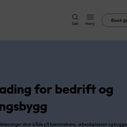
Book g
Søk
Meny
lading for bedrift og
ngsbygg
adeløsninger øker både på hjemmebane, arbeidsplassen og byggep