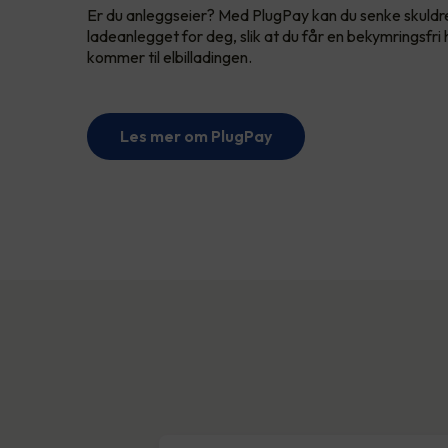
Er du anleggseier? Med PlugPay kan du senke skuldr
ladeanlegget for deg, slik at du får en bekymringsfri h
kommer til elbilladingen.
Les mer om PlugPay