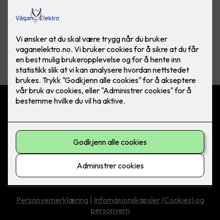
Vis flere
filtre
Vågan Elektro AS
Jektveien 2, 8300 Svolvær
Kontakt oss
76 07 77 55
asle@vaganelektro.no
Personvernerklæring
|
Infomasjonskapsler (Cookies) og
personvern