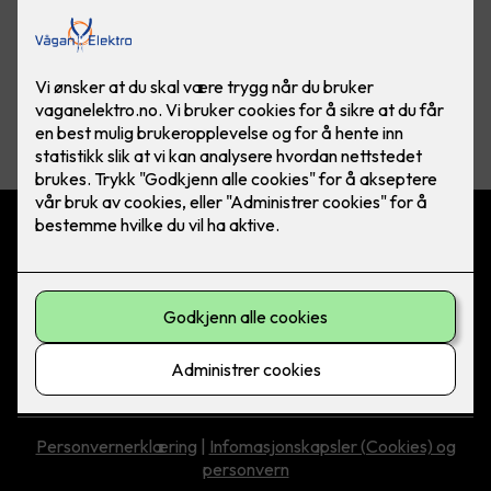
Vis flere
filtre
Vågan Elektro AS
Jektveien 2, 8300 Svolvær
Kontakt oss
76 07 77 55
asle@vaganelektro.no
Personvernerklæring
|
Infomasjonskapsler (Cookies) og
personvern