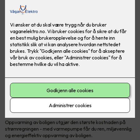
Bærekraftig og reduserte kostnader
Oppvarming med varmepumpe
Oppvarming av boligen utgjør den største kostnaden på
strømregningen - med varmepumpe får du ren, miljøvennlig
og energieffektiv oppvarming av boligen.