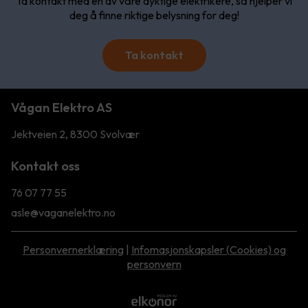
Ta kontakt med en av våre dyktige elektrikere, så hjelper vi
deg å finne riktige belysning for deg!
Ta kontakt
Vågan Elektro AS
Jektveien 2, 8300 Svolvær
Kontakt oss
76 07 77 55
asle@vaganelektro.no
Personvernerklæring
|
Infomasjonskapsler (Cookies) og
personvern