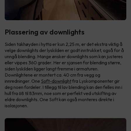
Plassering av downlights
Siden takhøyden i hytta er kun 2,25 m, er det ekstra viktig å
velge downlights der lyskilden er godt inntrukket, også for å
unngå blending. Mange ønsker downlights som kan justeres
eller vippes 360 grader. Her er sjansen for blending større,
siden lyskilden ligger langt fremme i armaturen.
Downlightene er montert ca. 40 cm fra vegg og
innredninger. One
Soft-downlight
fra Lyskomponenter gir
deg noen fordeler. I tillegg til lav blending kan den felles inn i
hull fra 68 til 83mm, noe som er perfekt ved utskifting av
eldre downlights. One Soft kan også monteres direkte i
isolasjonen.