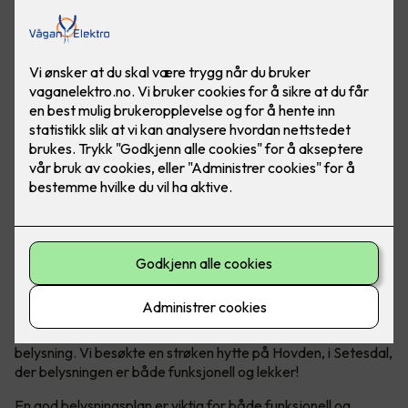
Vi nordmenn elsker å dra på hytta, det er det ikke noe tvil
om. En viktig trivselsfaktor på hytta er god og riktig
belysning. Vi besøkte en strøken hytte på Hovden, i Setesdal,
der belysningen er både funksjonell og lekker!
En god belysningsplan er viktig for både funksjonell og