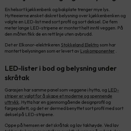
En helsort kjøkkenbenk og bakplate trenger mye lys.
Hytteeierne ønsket diskret belysning over kjøkkenbenken og
valgte en LED-list med sort profil og sort deksel. De fem
meter lange LED-stripene er montert helt inntil veggen. På
den måten fikk de en rett linje uten avbrudd.
Det er Elkonor-elektrikeren
Stokkeland Elektro
som har
montert belysningen som er levert av
Lyskomponenter
.
LED-lister i bod og belysning under
skråtak
Garasjen har samme panel som veggene i hytta, og
LED-
striper er valgt for å skape et moderne og spennende
uttrykk
. Hytta har en gjennomgående designprofil og
fargepallett, og det er dermed benyttet sort profil med sort
deksel på LED-stripene.
Oppe på hemsen er det skråtak og lav takhøyde. Ved lav