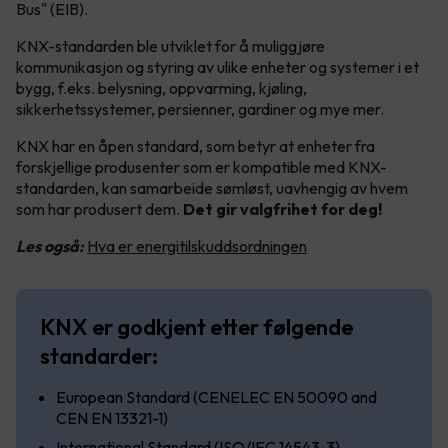
Bus" (EIB).
KNX-standarden ble utviklet for å muliggjøre
kommunikasjon og styring av ulike enheter og systemer i et
bygg, f.eks. belysning, oppvarming, kjøling,
sikkerhetssystemer, persienner, gardiner og mye mer.
KNX har en åpen standard, som betyr at enheter fra
forskjellige produsenter som er kompatible med KNX-
standarden, kan samarbeide sømløst, uavhengig av hvem
som har produsert dem.
Det gir valgfrihet for deg!
Les også:
Hva er energitilskuddsordningen
KNX er godkjent etter følgende
standarder:
European Standard (CENELEC EN 50090 and
CEN EN 13321-1)
International Standard (ISO/IEC 14543-3)