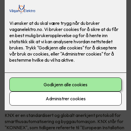
KNX Association både utvikler og eier teknologien. KNX
kan brukes i både næringsbygg, borettslag og bolig.
Hva er egentlig KNX?
KNX er en standardisert og globalt anerkjent protokoll for
smarthusautomatisering og byggautomasjon. KNX står for
"KONNEX", som tidligere refererte til "European Installation