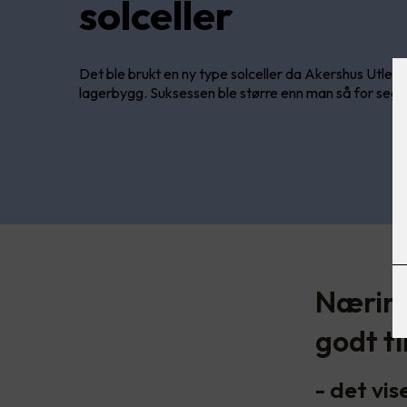
solceller
Det ble brukt en ny type solceller da Akershus Utleie 
lagerbygg. Suksessen ble større enn man så for seg i
Næring
godt ti
- det vis