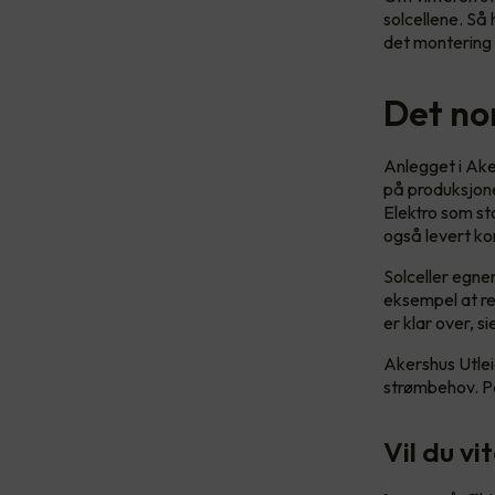
solcellene. Så 
det montering
Det no
Anlegget i Ake
på produksjonen
Elektro som sto
også levert k
Solceller egne
eksempel at ref
er klar over, s
Akershus Utleie
strømbehov. På
Vil du vi