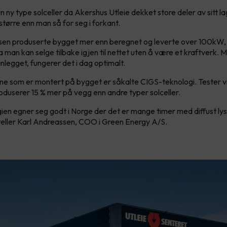
n ny type solceller da Akershus Utleie dekket store deler av sitt l
større enn man så for seg i forkant.
sfasen produserte bygget mer enn beregnet og leverte over 100kW,
a man kan selge tilbake igjen til nettet uten å være et kraftverk. 
nlegget, fungerer det i dag optimalt.
ne som er montert på bygget er såkalte CIGS-teknologi. Tester v
oduserer 15 % mer på vegg enn andre typer solceller.
en egner seg godt i Norge der det er mange timer med diffust ly
rteller Karl Andreassen, COO i Green Energy A/S.