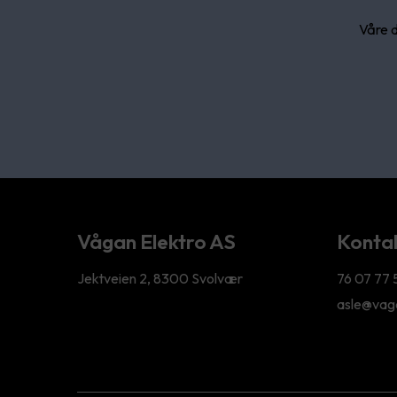
Våre d
Vågan Elektro AS
Kontak
Jektveien 2, 8300 Svolvær
76 07 77 
asle@vaga