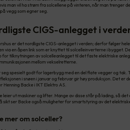
hvis man vil ha strøm fra solcellene på vinteren, når man trenger d
 på vegg som egner seg.
rdligste CIGS-anlegget i verde
rshus er det nordligste CIGS-anlegget i verden; derfor følger he
 via en åpen link som er knyttet til solcelleinverterne i bygget. D
 for tilknytningen av solcelleanlegget til det faste elektriske anle
ommunikasjonen mellom vekselretterne.
r seg spesielt godt for lagerbygg med en del flate vegger og tak. T
leksjonen i snøen i januar og februar gir høy produksjon. Det er d
ier Henning Backe i IKT Elektro AS.
 leier ut maskiner og lifter. Mange av disse står på lading, så det 
 sikt ser Backe også muligheter for smartstyring av det elektrisk
te mer om solceller?