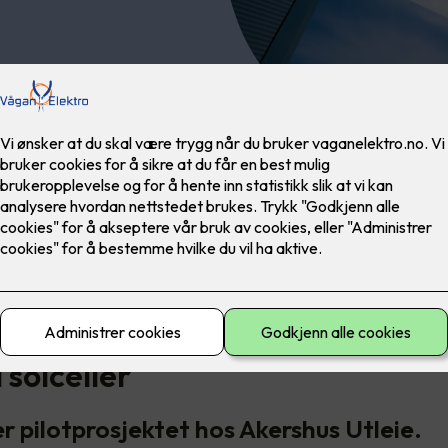
dekket store deler av sitt
 forkant.
sbygg med store flater egner 
l solceller
er pilotprosjektet hos Akershus Utleie.