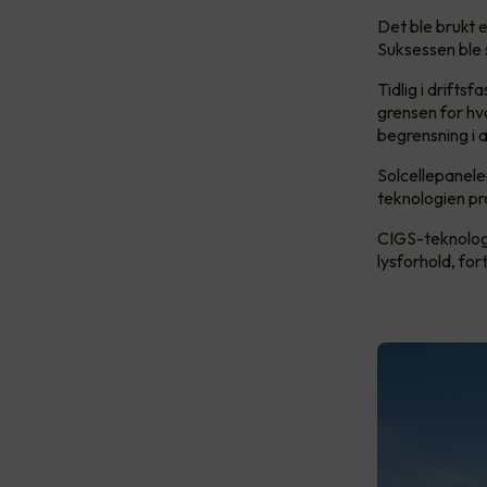
Det ble brukt e
Suksessen ble 
Tidlig i drift
grensen for hv
begrensning i a
Solcellepanele
teknologien pr
CIGS-teknologi
lysforhold, fo