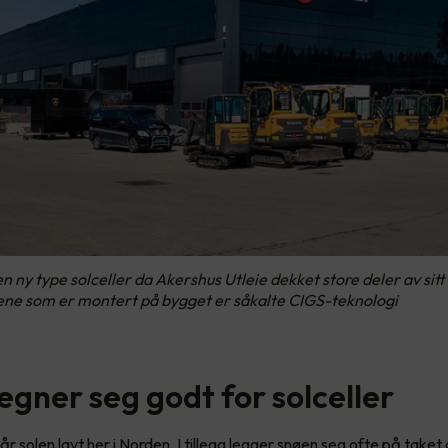
en ny type solceller da Akershus Utleie dekket store deler av sit
ene som er montert på bygget er såkalte CIGS-teknologi
egner seg godt for solceller
r solen lavt her i Norden. I tillegg legger snøen seg ofte på taket