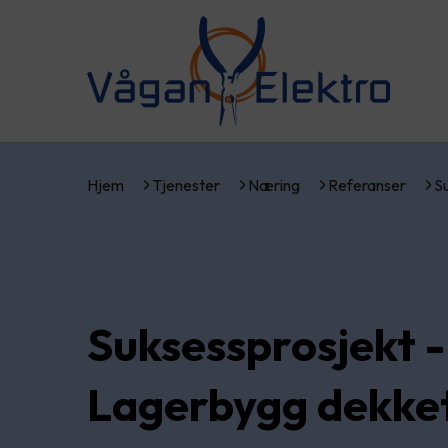
Hjem
Tjenester
Næring
Referanser
S
Suksessprosjekt -
Lagerbygg dekke