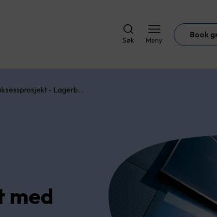
Book g
Søk
Meny
uksessprosjekt - Lagerb…
t med