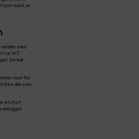
et som mest, er
n
le verden med
et var IKT
gget. De har
ester viser for
et ikke alle som
er et stort
e anlegget.