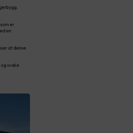
agerbygg.
 som er
Med en
iser at denne
s og svake