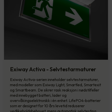
Exiway Activa - Selvtestarmaturer
Exiway Activa-serien inneholder selvtestarmaturer,
med modeller som Exiway Light, Smartled, Smartexit
og Smartbeam. De sikrer rask reaksjon i nødstilfeller
med innebygget batteri, lader og
overvåkingselektronikk i én enhet. LifePO4-batterier
som er designet for 10 års levetid reduserer
vedlikeholdsbehovet, mens automatisk selvtesting