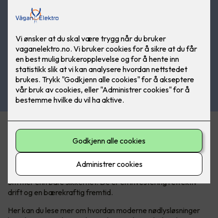
Fra trygg evakuering til grønn fremtid
I en verden der sikkerhet aldri kan tas for gitt, er nødlys en
kritisk komponent som sikrer trygghet og ro, både i
hverdagen og i krisesituasjoner. Men nødlyssystemer handler
om mer enn bare sikkerhet. De er en investering i effektiv
drift og en bærekraftig fremtid.
Her kan du lese mer om hvordan moderne nødlysløsninger