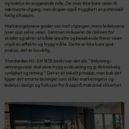
og ledelys en avgjørende rolle. De viser ikke bare veien til
nærmeste utgang, men skaper også trygghet i en potensielt
farlig situasjon.
Markeringslysene guider oss mot utgangen, mens ledelysene
lyser opp selve veien. Sammen reduserer de risikoen for
skader og sikrer at både ansatte og besøkende finner veien
ut på en effektiv og trygg måte. Dette er ikke bare god
praksis, det er livsviktig.
Standarden NS-EN 1838 beskriver det slik: “Belysning i
rømningsveier skal sikre trygg evakuering og gi tilstrekkelig
synlighet og retning.” Det er et enkelt prinsipp, men bak det
ligger det smarte løsninger som skiller markeringslys og
ledelys i design og funksjon for å oppnå maksimal sikkerhet.