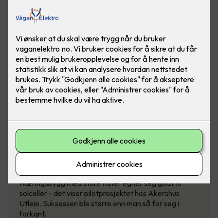
Suksessprosjekt - Lagerbygg dekket
med solceller
Næringsbygg med store flater egner seg godt til
solceller - det viser pilotprosjektet hos Akershus
Utleie. Suksessen ble større enn man så for seg i
forkant.