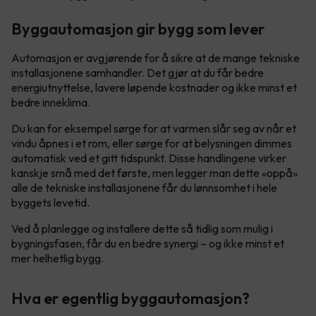
Byggautomasjon gir bygg som lever
Automasjon er avgjørende for å sikre at de mange tekniske
installasjonene samhandler. Det gjør at du får bedre
energiutnyttelse, lavere løpende kostnader og ikke minst et
bedre inneklima.
Du kan for eksempel sørge for at varmen slår seg av når et
vindu åpnes i et rom, eller sørge for at belysningen dimmes
automatisk ved et gitt tidspunkt. Disse handlingene virker
kanskje små med det første, men legger man dette «oppå»
alle de tekniske installasjonene får du lønnsomhet i hele
byggets levetid.
Ved å planlegge og installere dette så tidlig som mulig i
bygningsfasen, får du en bedre synergi – og ikke minst et
mer helhetlig bygg.
Hva er egentlig byggautomasjon?