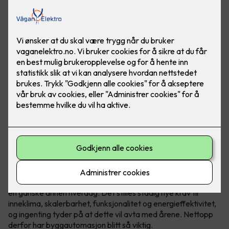
Høye strømpriser, og stadig større fokus på
energibesparelse, har gjort at flere norske bedrifter har fått
en ganske annen hverdag. Det stilles stadig nye krav til
inneklima, skalerbarhet, funksjonalitet og energieffektivitet,
og ingenting tyder på at dette vil avta med årene. Nettopp
derfor har byggautomasjon blitt så viktig.