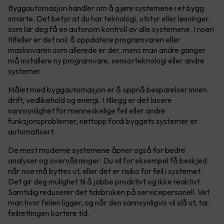
Byggautomasjon handler om å gjøre systemene i et bygg
smarte. Det betyr at du har teknologi, utstyr eller løsninger
som lar deg få en autonom kontroll av alle systemene. I noen
tilfeller er det nok å oppdatere programvaren eller
maskinvaren som allerede er der, mens man andre ganger
må installere ny programvare, sensorteknologi eller andre
systemer.
Målet med byggautomasjon er å oppnå besparelser innen
drift, vedlikehold og energi. I tillegg er det lavere
sannsynlighet for menneskelige feil eller andre
funksjonsproblemer, nettopp fordi byggets systemer er
automatisert.
De mest moderne systemene åpner også for bedre
analyser og overvåkninger. Du vil for eksempel få beskjed
når noe må byttes ut, eller det er risiko for feil i systemet.
Det gir deg mulighet til å jobbe proaktivt og ikke reaktivt.
Samtidig reduserer det tidsbruken på servicepersonell. Vet
man hvor feilen ligger, og når den sannsynligvis vil slå ut, tar
feilrettingen kortere tid.