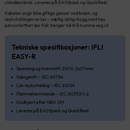
utendørs bruk. Leveres på EASYpack og QuickReel.
Kabelen avgir ikke giftige gasser ved brann, og
røykutviklingen er lav – særlig viktig i bygg med høy
persontetthet der folk trenger tid til å komme seg ut.
Tekniske spesifikasjoner: IFLI
EASY-R
Spenning og tverrsnitt: 250V, 2x1/1 mm
Halogenfri – IEC 60754
Lav røykutvikling – IEC 61034
Flammehemmende – IEC 60332-1-2
Godkjent etter NEK 591
Leveres på EASYpack og QuickReel