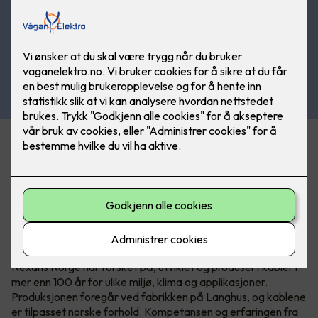
Det nye sortimentet er tilgjengelig i Nexans’ nye
serviceforpakning EASYpack og på E4-tromler som passer
til MOBIWAY MOB trommelstativ.
Over 100 år med norsk
kabelkompetanse
Nexans Norge har forsket på, utviklet og produsert kabler i
mer enn 100 år for ulike miljø, klima og applikasjoner.
Produksjonen foregår ved fabrikken på Langhus, og kablene
er tilpasset norske forhold. Kompetansen og erfaringen fra