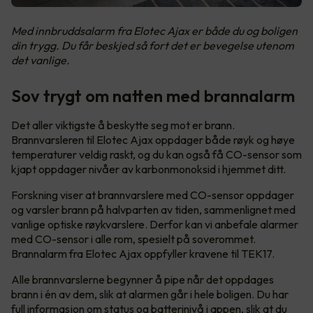
Med innbruddsalarm fra Elotec Ajax er både du og boligen
din trygg. Du får beskjed så fort det er bevegelse utenom
det vanlige.
Sov trygt om natten med brannalarm
Det aller viktigste å beskytte seg mot er brann.
Brannvarsleren til Elotec Ajax oppdager både røyk og høye
temperaturer veldig raskt, og du kan også få CO-sensor som
kjapt oppdager nivåer av karbonmonoksid i hjemmet ditt.
Forskning viser at brannvarslere med CO-sensor oppdager
og varsler brann på halvparten av tiden, sammenlignet med
vanlige optiske røykvarslere. Derfor kan vi anbefale alarmer
med CO-sensor i alle rom, spesielt på soverommet.
Brannalarm fra Elotec Ajax oppfyller kravene til TEK17.
Alle brannvarslerne begynner å pipe når det oppdages
brann i én av dem, slik at alarmen går i hele boligen. Du har
full informasjon om status og batterinivå i appen, slik at du