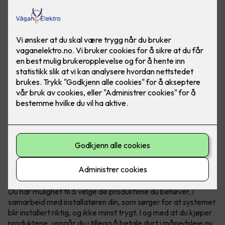
Teknologi fra Elotec redder liv
Elotec Ajax er et profesjonelt og trådløst sikkerhetssystem
som beskytter hjemmet ditt mot blant annet innbrudd, brann
og vannlekkasje - full trygghet for både deg og boligen din.
Du har mulighet til å velge de produktene du behøver, i
samarbeid med installatøren din, som sørger for at systemet
blir installert riktig, og ikke minst trygt. I og med at du kjøper
produktene, unngår du i tillegg å betale dyrt i månedsleie av