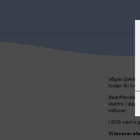
Vågan Elektro A
holder til i 
Bedriften ble e
elektro. I dag 
millioner.
I 2015 vant vi 
Vi leverer el