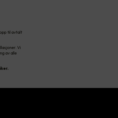
pp til avtalt
lasjoner. Vi
ng av alle
iker.