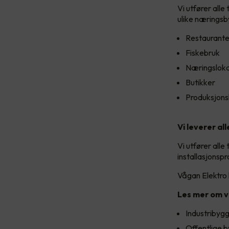
Vi utfører all
ulike næringsb
Restaurante
Fiskebruk
Næringsloka
Butikker
Produksjons
Vi leverer al
Vi utfører all
installasjonspr
Vågan Elektro 
Les mer om v
Industribyg
Offentlige 