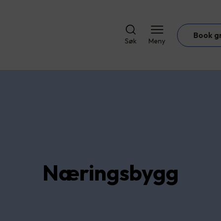
Book g
Søk
Meny
Næringsbygg