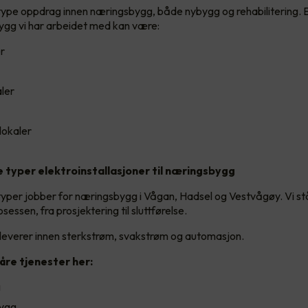
e type oppdrag innen næringsbygg, både nybygg og rehabilitering.
ygg vi har arbeidet med kan være:
r
ler
lokaler
le typer elektroinstallasjoner til næringsbygg
e typer jobber for næringsbygg i Vågan, Hadsel og Vestvågøy. Vi st
osessen, fra prosjektering til sluttførelse.
leverer innen sterkstrøm, svakstrøm og automasjon.
åre tjenester her:
g
bygg