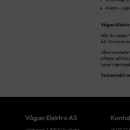
Alarm-, sign
Vågan Elektr
Når du velger 
tid. Vi kan leve
Våre montører 
utfører alt fra
typer nærings
Ta kontakt m
Vågan Elektro AS
Kontak
Jektveien 2, 8300 Svolvær
76 07 77 