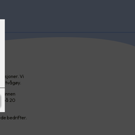
llasjoner. Vi
Vestvågøy.
ør innen
ng på 20
ede bedrifter.