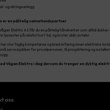
al- og sikringsanlegg
o er en pålitelig samarbeidspartner
Vågan Elektro AS får du en pålitelig håndverker som alltid dukker o
re tjenester på relativt kort tid, og bryter aldri avtaler.
har stor faglig kompetanse og bred erfaring innen elektriske instal
 små servicejobber for privatpersoner, til prosjektering og installeri
bygg.
ed Vågan Elektro i dag dersom du trenger en dyktig elektr
t oss
55