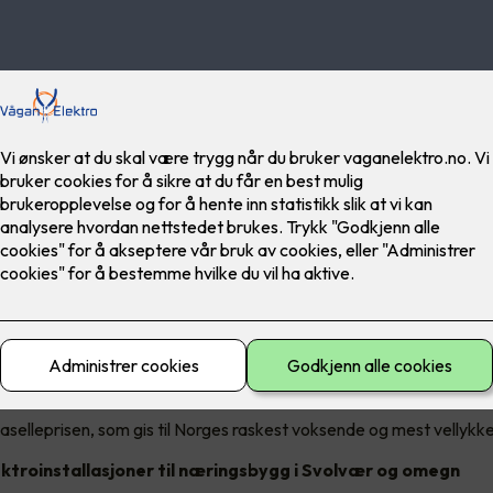
S utfører installasjon og vedlikehold på alle typer elektriske insta
Svolvær i Vågan kommune, men dekker også kommunene Hadsel og 
tablert i juli 2011, og har siden den tid etablert seg som en stor akt
har vi 18 ansatte, hvorav tre er lærlinger, og vi har en årlig omsetni
gaselleprisen, som gis til Norges raskest voksende og mest vellykk
ektroinstallasjoner til næringsbygg i Svolvær og omegn