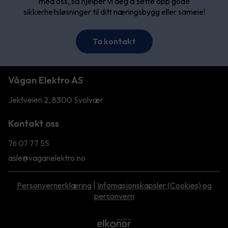
med oss, så hjelper vi deg å sette opp gode
sikkerhetsløsninger til ditt næringsbygg eller sameie!
Ta kontakt
Vågan Elektro AS
Jektveien 2, 8300 Svolvær
Kontakt oss
76 07 77 55
asle@vaganelektro.no
Personvernerklæring
|
Infomasjonskapsler (Cookies) og
personvern