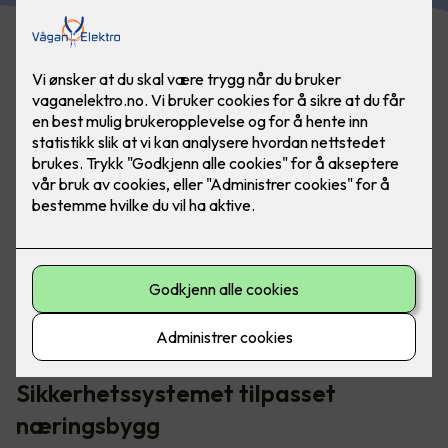
Elotec Ajax-systemet inneholder blant annet brannalarm,
vannalarm, innbruddsalarm, kameraovervåking og
smarthusstyring.
Sikkerhetssystemet tilpasset
næringsbygg