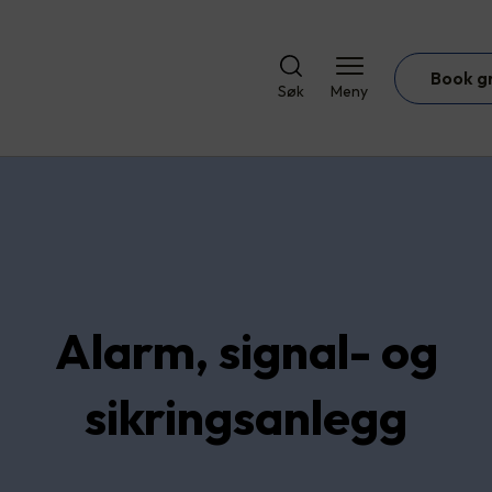
Book g
Søk
Meny
Alarm, signal- og
sikringsanlegg