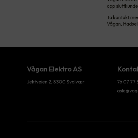
opp sluttkunde
Ta kontakt med
Vågan, Hadsel 
Vågan Elektro AS
Kontak
Jektveien 2, 8300 Svolvær
76 07 77 
asle@vaga