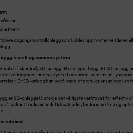
arm
våkning
tanettverk
stallere adgangskontrollanlegg som kobles opp mot enkeltdører el
legg.
tt bygg fra ett og samme system
sentral driftskontroll, SD-anlegg, til alle typer bygg. Et SD-anlegg e
ntrollverktøy som lar deg styre alt av varme, ventilasjon, lysstyrin
tyrrelser. Et SD-anlegg kan også være et produksjonsanlegg i en fa
ygg er SD-anlegget kanskje det viktigste verktøyet for effektiv dr
 drift bidrar til reduserte driftskostnader, bedre inneklima og opti
se.
r bredbånd
AS installerer bredbånd, og har hatt en rekke jobber for netteiere 